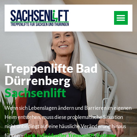
Treppenlifte Bad
Dürrenberg
Sachsenlift
Wenn sich Lebenslagen ändern und Barrieren im eigenen
Heim entstehen, muss diese problematische Situation
nicht unbedingt auf eine häusliche Veränderung hinaus
führen –
dank individueller Treppenlift-Systeme
.